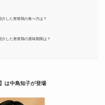
紹介した努努鶏の食べ方は？
紹介した努努鶏の賞味期限は？
話】は中島知子が登場