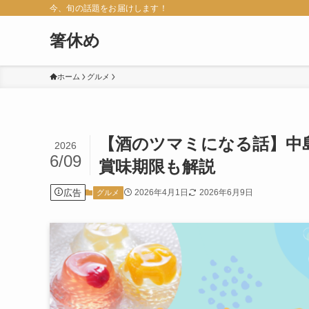
今、旬の話題をお届けします！
箸休め
ホーム
グルメ
【酒のツマミになる話】中
2026
6/09
賞味期限も解説
広告
2026年4月1日
2026年6月9日
グルメ